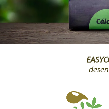
EASY
desen