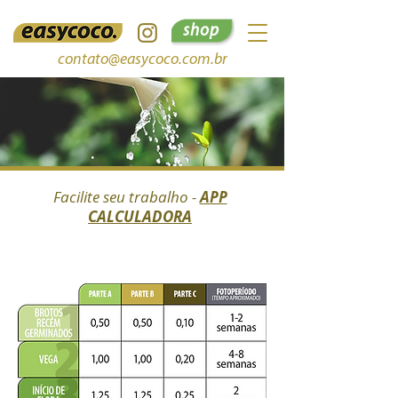
shop
contato@easycoco.com.br
tabelas de
alimentação
Facilite seu trabalho -
APP
CALCULADORA
tabela de alimentação fotoperíodo
(em gramas por litro de água)