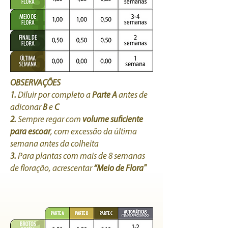
OBSERVAÇÕES
1.
Diluir por completo a
Parte A
antes de
adiconar
B
e
C
2.
Sempre regar com
volume suficiente
para escoar
, com excessão da última
semana antes da colheita
3.
Para plantas com mais de 8 semanas
de floração, acrescentar
“Meio de Flora"
tabela de alimentação automáticas
(em gramas por litro de água)